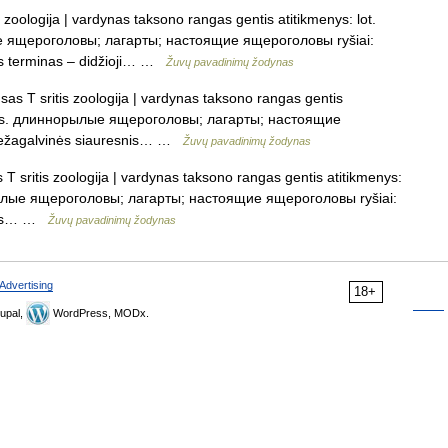
 zoologija | vardynas taksono rangas gentis atitikmenys: lot.
ые ящероголовы; лагарты; настоящие ящероголовы ryšiai:
nis terminas – didžioji… …
Žuvų pavadinimų žodynas
as T sritis zoologija | vardynas taksono rangas gentis
es rus. длиннорылые ящероголовы; лагарты; настоящие
riežagalvinės siauresnis… …
Žuvų pavadinimų žodynas
T sritis zoologija | vardynas taksono rangas gentis atitikmenys:
норылые ящероголовы; лагарты; настоящие ящероголовы ryšiai:
esnis… …
Žuvų pavadinimų žodynas
Advertising
18+
upal,
WordPress, MODx.