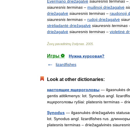
Evermano
driežagalvė
siauresnis
terminas
–
siauresnis
terminas
–
muilinoji
driežagalvė
si
driežagalvė
siauresnis
terminas
–
raudonoji
d
siauresnis
terminas
–
rudoji
driežagalvė
siau
strėliadantė
driežagalvė
siauresnis
terminas
driežagalvė
siauresnis
terminas
–
violetinė
dr
Žuvų
pavadinimų
žodynas
.
2005
.
Игры ⚽
Нужна курсовая?
lizardfishes
Look at other dictionaries:
настоящие ящероголовы
— ilgasnukės dri
gentis atitikmenys: lot. Synodus angl. liz
ящероголовы ryšiai: platesnis terminas – d
Synodus
— ilgasnukės driežagalvės statusas 
lot. Synodus angl. lizardfishes rus. длин
platesnis terminas – driežagalvinės siaur