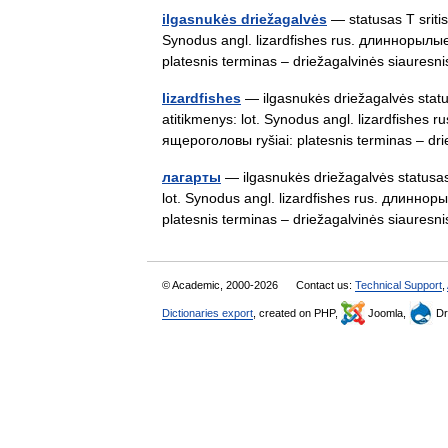
ilgasnukės driežagalvės
— statusas T sritis
Synodus angl. lizardfishes rus. длиннорыл
platesnis terminas – driežagalvinės siaures
lizardfishes
— ilgasnukės driežagalvės status
atitikmenys: lot. Synodus angl. lizardfish
ящероголовы ryšiai: platesnis terminas – d
лагарты
— ilgasnukės driežagalvės statusas 
lot. Synodus angl. lizardfishes rus. длин
platesnis terminas – driežagalvinės siaur
© Academic, 2000-2026
Contact us:
Technical Support
,
Dictionaries export
, created on PHP,
Joomla,
Dr