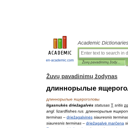
Academic Dictionarie
en-academic.com
Žuvų pavadinimų žodynas
Žuvų pavadinimų žodynas
длиннорылые ящерог
длиннорылые
ящероголовы
ilgasnukės
driežagalvės
statusas
T
sritis
zo
angl
.
lizardfishes
rus
.
длиннорылые
ящерог
terminas
–
driežagalvinės
siauresnis
termina
siauresnis
terminas
–
driežagalvė
marčena
s