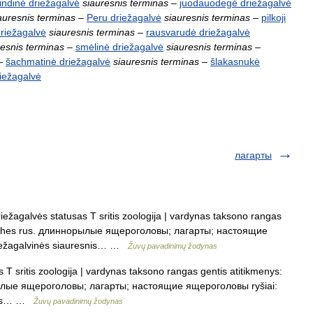
indinė
driežagalvė
siauresnis
terminas
–
juodauodegė
driežagalvė
auresnis
terminas
–
Peru
driežagalvė
siauresnis
terminas
–
pilkoji
riežagalvė
siauresnis
terminas
–
rausvarudė
driežagalvė
resnis
terminas
–
smėlinė
driežagalvė
siauresnis
terminas
–
–
šachmatinė
driežagalvė
siauresnis
terminas
–
šlakasnukė
iežagalvė
лагарты
ežagalvės statusas T sritis zoologija | vardynas taksono rangas
ardfishes rus. длиннорылые ящероголовы; лагарты; настоящие
riežagalvinės siauresnis… …
Žuvų pavadinimų žodynas
T sritis zoologija | vardynas taksono rangas gentis atitikmenys:
норылые ящероголовы; лагарты; настоящие ящероголовы ryšiai:
esnis… …
Žuvų pavadinimų žodynas