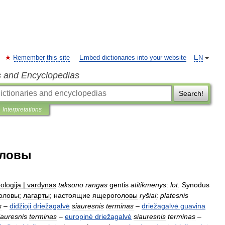
Remember this site
Embed dictionaries into your website
EN
s and Encyclopedias
Search!
Interpretations
оловы
ologija
|
vardynas
taksono
rangas
gentis
atitikmenys
:
lot
.
Synodus
оловы
;
лагарты
;
настоящие
ящероголовы
ryšiai
:
platesnis
s
–
didžioji
driežagalvė
siauresnis
terminas
–
driežagalvė
guavina
iauresnis
terminas
–
europinė
driežagalvė
siauresnis
terminas
–